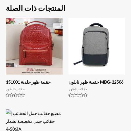
المنتجات ذات الصلة
حقيبة ظهر نايلون MBG-22506
حقيبة ظهر جلدية 151001
حقائب الظهر
حقائب الظهر
التصنيف
التصنيف
0
0
من
من
أصل
أصل
5
5