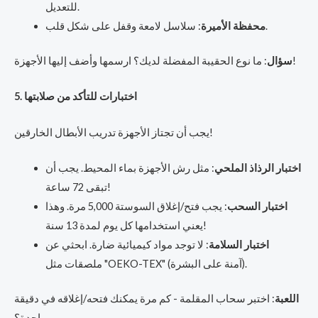
للتعديل.
: سلاسل لامعة وقفل على شكل قلب.
محفظة الأميرة
: ما نوع الحقيبة المفضلة لديك؟ ارسمها وأضف إليها الأجهزة!
سؤال
5. اختبارات للتأكد من صلابتها
يجب أن تجتاز الأجهزة تدريب الأبطال الخارقين!
اختبار الرذاذ الملحي
: مثل رش الأجهزة بماء المحيط. يجب أن
تبقى 72 ساعة!
اختبار السحب
: يجب فتح/إغلاق السوستة 5,000 مرة. وهذا
يعني استخدامها كل يوم لمدة 13 سنة!
اختبار السلامة
: لا توجد مواد كيميائية ضارة. ابحثي عن
ملصقات مثل "OEKO-TEX" (آمنة على البشرة).
اللعبة
: اختبر سحاب المقلمة - كم مرة يمكنك فتحه/إغلاقه في دقيقة
واحدة؟