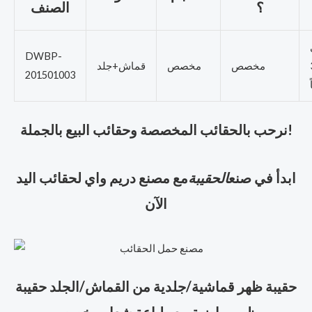
؟
الصنف
DWBP-
2
مخصص
مخصص
قماش+جلد
201501003
نرحب بالحقائب المخصصة وحقائب البيع بالجملة!
ابدأ في صنع
الحقيبة
مع مصنع دريم واي لحقائب اليد
الآن
حقيبة ظهر قماشية/جلدية من القماش/الجلد حقيبة