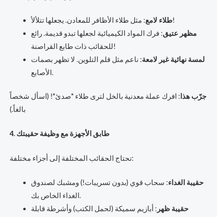
: مثل طلاء الأظافر للمعادن. يجعلها تتلألأ!
طلاء لامع
مظهر عتيق
: فرك المواد الكيميائية لجعلها تبدو قديمة. رائع
للحقائب ذات طابع القراصنة!
لمسة نهائية غير لامعة
: ناعم مثل قلم التلوين. لا تظهر بصمات
الأصابع.
جرّب هذا
: افرك عملة معدنية بالخل لترى طلاء "صدئ"! (اسأل شخصاً
بالغاً.)
4. طابق الأجهزة مع وظيفة حقيبتك
تحتاج الحقائب المختلفة إلى أجزاء مختلفة:
حقيبة الغداء
: سحاب قوي (بدون تسريبات!) ومشبك لصندوق
الغداء الخاص بك.
حقيبة ظهر
: أبازيم سميكة (لحمل الكتب) وأشرطة قابلة