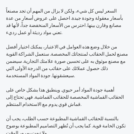
السعر ليس كل شيء، ولكن لا يزال من المهم أن تجد مصنعاً
بأسعار معقولة وجودة جيدة. احصل على عروض أسعار من عدة
مصانع وقارن بينها. احترس من الأسعار المنخفضة جداً، لأنها قد
تعني مواد رديئة أو عمل رديء.
من خلال وضع هذه العوامل في الاعتبار، يمكنك اختيار أفضل
مصنع لحمل الحقائب لمنتجاتك المخصصة. ستعمل الشراكة القوية
مع مصنع موثوق به على تحسين صورة علامتك التجارية. سيضمن
ذلك حصول عملائك على حقائب من الدرجة الأولى التي
سيعشقونها. جودة المواد المستخدمة.
أهمية جودة المواد أمر حيوي. وينطبق هذا بشكل خاص على
الحقائب القماشية المخصصة للحقائب القماشية. فهي تحتاج إلى
قماش قوي يدوم مع الاستخدام المنتظم.
بالنسبة للحقائب القماشية المطبوعة حسب الطلب، يجب أن
تكون الخامة قوية. كما يجب أن تُظهر التصاميم المطبوعة بوضوح
ولا تبهت بمرور الوقت.