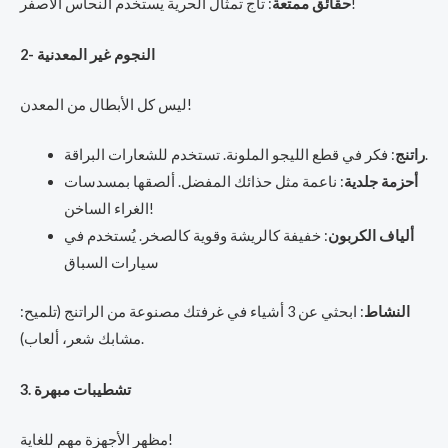
: تاج تمثال الحرية يستخدم النحاس الأصفر!
حقائق ممتعة
2- النجوم غير المعدنية
ليس كل الأبطال من المعدن!
: فكر في قطع الليجو الملونة. تستخدم للشعارات البراقة.
راتنج
أحزمة جلدية
: ناعمة مثل حذائك المفضل. ألصقها بمسدسات
الغراء الساخن!
ألياف الكربون
: خفيفة كالريشة وقوية كالصخر. يُستخدم في
سيارات السباق
النشاط
: ابحثي عن 3 أشياء في غرفتك مصنوعة من الراتنج (تلميح:
مشابك شعر، ألعاب).
3. تشطيبات مبهرة
مظهر الأجهزة مهم للغاية!