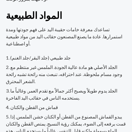
المواد الطبيعية
تساعدك معرفة خامات حقيبة اليد على فهم جودتها ومدة
استمرارها. عادة ما يصنع المصنعون حقائب اليد من مواد طبيعية
أو اصطناعية.
جلد طبيعي (جلد البقر/جلد الغنم)
الجلد الأصلي هو مادة عالية الجودة. الملمس غير منتظم مع
وجود مسام ملحوظة. عند احتراقه، تنبعث منه رائحة تشبه رائحة
الشعر المحترق.
الجلد يدوم طويلاً ويصبح أكثر جمالاً مع تقدم العمر. وغالباً ما
يستخدمه الناس في حقائب اليد الفاخرة.
قماش من القطن والكتان
يبدو القماش المصنوع من القطن أو الكتان خشن الملمس. إذا
قمت برفعه إلى الضوء، يمكنك رؤية النسيج. يمتص القطن والكتان
الماء بسهولة ولكنه قابل للتنفس. غالباً ما يستخدم الناس هذه