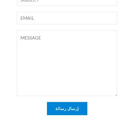
س
ص
م
س
ا
*
ط
ل
ر
ب
ت
و
ر
ع
ا
ي
ل
ح
د
ي
د
ا
ق
ل
أ
إ
و
ل
ر
ك
س
ت
ا
إرسال رسالة
ر
ل
و
ة
ن
*