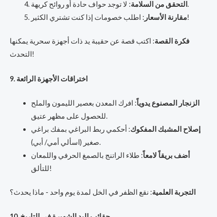
: لا توجد حواف حادة أو روائح كريهة.
التحقق من السلامة
: اطلب خصومات إذا كنت تشتري الكثير!
مقارنة الأسعار
فكرة القصة
: اكتب قصة عن حقيبة يد ذات أجهزة سحرية يمكنها
التحدث!
9. اختراقات الأجهزة الرائعة
الزنجار المصنوع يدوياً
: افرك المعدن بعصير الليمون والملح
للحصول على مظهر عتيق.
إصلاح المشبك المفكوك
: أحكمي ربط البراغي بمفك براغي
صغير (اسألي أمي/ أبي).
أضف بريقاً لامعاً
: طلاء الراتنج بالصمغ الحرفي واللمعان
للتألق!
التجربة العلمية
: نقع الظفر في الخل لمدة يوم واحد - ماذا يحدث؟
10. حقائب اليد الشهيرة في التاريخ