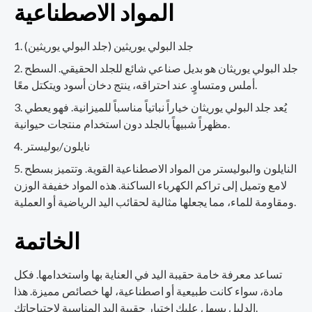
المواد الاصطناعية
جلد البولي يوريثين (جلد البولي يوريثين)
جلد البولي يوريثان هو بديل صناعي شائع للجلد الحقيقي. السطح
أملس ومتساوٍ. عند احتراقه، ينتج دخان أسود ويتكتل معًا.
يُعد جلد البولي يوريثان خياراً نباتياً مناسباً للميزانية. فهو يعطي
مظهراً شبيهاً بالجلد دون استخدام منتجات حيوانية.
نايلون/بوليستر
النايلون والبوليستر من المواد الاصطناعية القوية. وتتميز بسطح
لامع وتميل إلى تراكم الكهرباء الساكنة. هذه المواد خفيفة الوزن
ومقاومة للماء، مما يجعلها مثالية لحقائب اليد الرياضية أو العملية.
الخاتمة
تساعد معرفة خامة حقيبة اليد في العناية بها واستخدامها. فكل
مادة، سواء كانت طبيعية أو اصطناعية، لها خصائص مميزة. هذا
الدليل يسهل عليك اختيار حقيبة اليد المناسبة لاحتياجاتك.