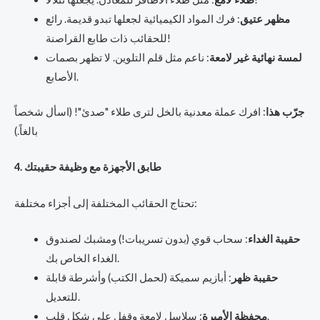
مظهر عتيق
: فرك المواد الكيميائية لجعلها تبدو قديمة. رائع
للحقائب ذات طابع القراصنة!
لمسة نهائية غير لامعة
: ناعم مثل قلم التلوين. لا تظهر بصمات
الأصابع.
جرّب هذا
: افرك عملة معدنية بالخل لترى طلاء "صدئ"! (اسأل شخصاً
بالغاً.)
4. طابق الأجهزة مع وظيفة حقيبتك
تحتاج الحقائب المختلفة إلى أجزاء مختلفة:
حقيبة الغداء
: سحاب قوي (بدون تسريبات!) ومشبك لصندوق
الغداء الخاص بك.
حقيبة ظهر
: أبازيم سميكة (لحمل الكتب) وأشرطة قابلة
للتعديل.
: سلاسل لامعة وقفل على شكل قلب.
محفظة الأميرة