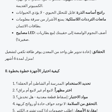
الكمبيوتر القديمة.
: قابل للتحلل الحيوي - لا يؤذي الحيوانات.
راتنج أساسه الذرة
مانعات الترددات اللاسلكية
: يمنع الأشرار من سرقة معلومات
بطاقات الائتمان.
: أضف النجوم الوامضة إلى حقيبتك (مع بطاريات
مصابيح LED
صغيرة!).
الحقائق
: إعادة تدوير طن واحد من المعدن يوفر طاقة تكفي لتشغيل
منزل لمدة 6 أشهر!
8. كيفية اختيار الأجهزة خطوة بخطوة
تحديد الاستخدام
: المدرسة أم الشاطئ أم الحفلة؟
اختر مظهراً
: لامع أم غير لامع أم براق؟
مواد الاختبار
: إسقاط قطعة معدنية - هل تخدش؟
: لا توجد حواف حادة أو روائح كريهة.
التحقق من السلامة
: اطلب خصومات إذا كنت تشتري الكثير!
مقارنة الأسعار