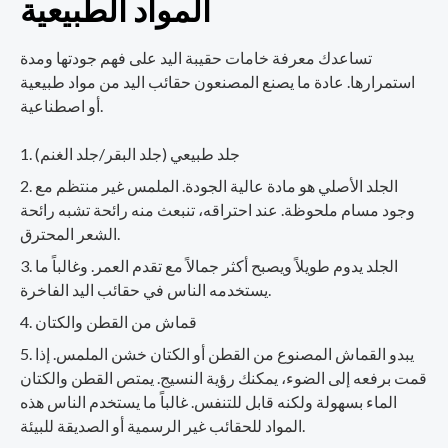
المواد الطبيعية
تساعدك معرفة خامات حقيبة اليد على فهم جودتها ومدة
استمرارها. عادة ما يصنع المصنعون حقائب اليد من مواد طبيعية
أو اصطناعية.
جلد طبيعي (جلد البقر/جلد الغنم)
الجلد الأصلي هو مادة عالية الجودة. الملمس غير منتظم مع
وجود مسام ملحوظة. عند احتراقه، تنبعث منه رائحة تشبه رائحة
الشعر المحترق.
الجلد يدوم طويلاً ويصبح أكثر جمالاً مع تقدم العمر. وغالباً ما
يستخدمه الناس في حقائب اليد الفاخرة.
قماش من القطن والكتان
يبدو القماش المصنوع من القطن أو الكتان خشن الملمس. إذا
قمت برفعه إلى الضوء، يمكنك رؤية النسيج. يمتص القطن والكتان
الماء بسهولة ولكنه قابل للتنفس. غالباً ما يستخدم الناس هذه
المواد للحقائب غير الرسمية أو الصديقة للبيئة.