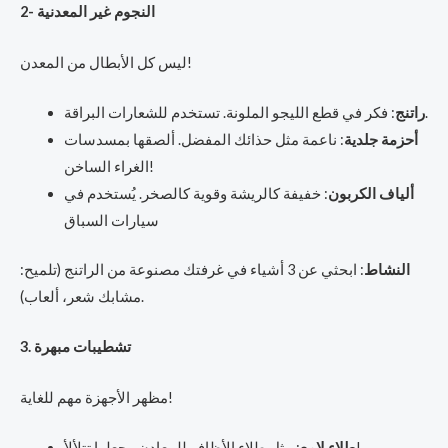
2- النجوم غير المعدنية
ليس كل الأبطال من المعدن!
: فكر في قطع الليجو الملونة. تستخدم للشعارات البراقة.
راتنج
أحزمة جلدية
: ناعمة مثل حذائك المفضل. ألصقها بمسدسات
الغراء الساخن!
ألياف الكربون
: خفيفة كالريشة وقوية كالصخر. يُستخدم في
سيارات السباق
النشاط
: ابحثي عن 3 أشياء في غرفتك مصنوعة من الراتنج (تلميح:
مشابك شعر، ألعاب).
3. تشطيبات مبهرة
مظهر الأجهزة مهم للغاية!
: مثل طلاء الأظافر للمعادن. يجعلها تتلألأ!
طلاء لامع