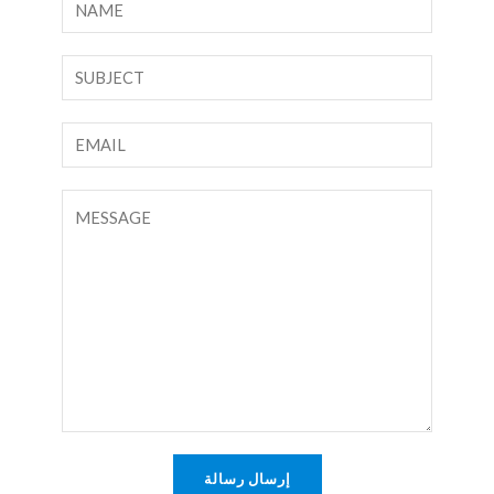
ا
ل
ا
ن
س
ص
م
س
ا
*
ط
ل
ر
ب
ت
و
ر
ع
ا
ي
ل
ح
د
ي
د
ا
ق
ل
أ
إ
و
ل
ر
ك
س
ت
ا
إرسال رسالة
ر