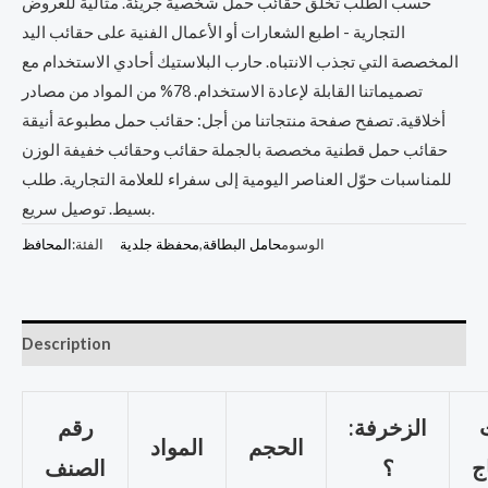
حسب الطلب تخلق حقائب حمل شخصية جريئة. مثالية للعروض
التجارية - اطبع الشعارات أو الأعمال الفنية على حقائب اليد
المخصصة التي تجذب الانتباه. حارب البلاستيك أحادي الاستخدام مع
تصميماتنا القابلة لإعادة الاستخدام. 78% من المواد من مصادر
أخلاقية. تصفح صفحة منتجاتنا من أجل: حقائب حمل مطبوعة أنيقة
حقائب حمل قطنية مخصصة بالجملة حقائب وحقائب خفيفة الوزن
للمناسبات حوّل العناصر اليومية إلى سفراء للعلامة التجارية. طلب
بسيط. توصيل سريع.
الوسوم
حامل البطاقة
,
محفظة جلدية
الفئة:
المحافظ
Description
الزخرفة:
رقم
الحجم
المواد
؟
الصنف