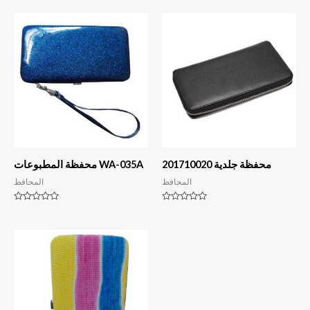
محفظة جلدية 201710020
محفظة المطبوعات WA-035A
المحافظ
المحافظ
التصنيف
التصنيف
0
0
من
من
أصل
أصل
5
5