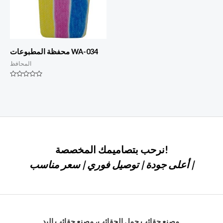
محفظة المطبوعات WA-034
المحافظ
التصنيف
0
من
أصل
5
نرحب بتصاميمك المخصصة!
أعلى جودة | توصيل فوري | سعر مناسب |
مصنع حقائب حمل الحقائب، مصنع حقائب اليد,