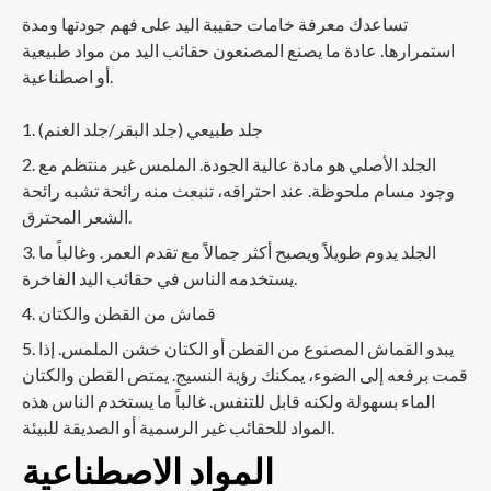
تساعدك معرفة خامات حقيبة اليد على فهم جودتها ومدة
استمرارها. عادة ما يصنع المصنعون حقائب اليد من مواد طبيعية
أو اصطناعية.
جلد طبيعي (جلد البقر/جلد الغنم)
الجلد الأصلي هو مادة عالية الجودة. الملمس غير منتظم مع
وجود مسام ملحوظة. عند احتراقه، تنبعث منه رائحة تشبه رائحة
الشعر المحترق.
الجلد يدوم طويلاً ويصبح أكثر جمالاً مع تقدم العمر. وغالباً ما
يستخدمه الناس في حقائب اليد الفاخرة.
قماش من القطن والكتان
يبدو القماش المصنوع من القطن أو الكتان خشن الملمس. إذا
قمت برفعه إلى الضوء، يمكنك رؤية النسيج. يمتص القطن والكتان
الماء بسهولة ولكنه قابل للتنفس. غالباً ما يستخدم الناس هذه
المواد للحقائب غير الرسمية أو الصديقة للبيئة.
المواد الاصطناعية