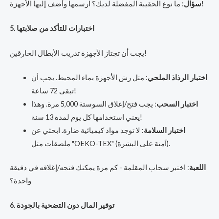
: ما نوع الحقيبة المفضلة لديك؟ ارسمها وأضف إليها الأجهزة!
سؤال
5. اختبارات للتأكد من صلابتها
يجب أن تجتاز الأجهزة تدريب الأبطال الخارقين!
اختبار الرذاذ الملحي
: مثل رش الأجهزة بماء المحيط. يجب أن
تبقى 72 ساعة!
اختبار السحب
: يجب فتح/إغلاق السوستة 5,000 مرة. وهذا
يعني استخدامها كل يوم لمدة 13 سنة!
اختبار السلامة
: لا توجد مواد كيميائية ضارة. ابحثي عن
ملصقات مثل "OEKO-TEX" (آمنة على البشرة).
اللعبة
: اختبر سحاب المقلمة - كم مرة يمكنك فتحه/إغلاقه في دقيقة
واحدة؟
6. توفير المال دون التضحية بالجودة