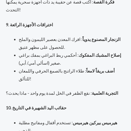
فكرة القصة
: اكتب قصة عن حقيبة يد ذات أجهزة سحرية يمكنها
التحدث!
9. اختراقات الأجهزة الرائعة
الزنجار المصنوع يدوياً
: افرك المعدن بعصير الليمون والملح
للحصول على مظهر عتيق.
إصلاح المشبك المفكوك
: أحكمي ربط البراغي بمفك براغي
صغير (اسألي أمي/ أبي).
أضف بريقاً لامعاً
: طلاء الراتنج بالصمغ الحرفي واللمعان
للتألق!
التجربة العلمية
: نقع الظفر في الخل لمدة يوم واحد - ماذا يحدث؟
10. حقائب اليد الشهيرة في التاريخ
هيرميس بيركين هيرميس
: تستخدم أقفال ومفاتيح مطلية
بالذهب.