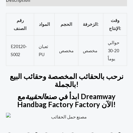
Description
وقت
رقم
الزخرفة:
الحجم
المواد
الإنتاج:
الصنف
حوالي
ثعبان
E20120-
20-30
مخصص
مخصص
S002
PU
يوماً
نرحب بالحقائب المخصصة وحقائب البيع
بالجملة!
ابدأ في صنع
الحقيبة
مع Dreamway
Handbag Factory Factory الآن!