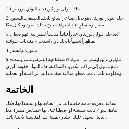
جلد البولي يوريثين (جلد البولي يوريثين)
جلد البولي يوريثان هو بديل صناعي شائع للجلد الحقيقي. السطح
أملس ومتساوٍ. عند احتراقه، ينتج دخان أسود ويتكتل معًا.
يُعد جلد البولي يوريثان خياراً نباتياً مناسباً للميزانية. فهو يعطي
مظهراً شبيهاً بالجلد دون استخدام منتجات حيوانية.
نايلون/بوليستر
النايلون والبوليستر من المواد الاصطناعية القوية. وتتميز بسطح
لامع وتميل إلى تراكم الكهرباء الساكنة. هذه المواد خفيفة الوزن
ومقاومة للماء، مما يجعلها مثالية لحقائب اليد الرياضية أو العملية.
الخاتمة
تساعد معرفة خامة حقيبة اليد في العناية بها واستخدامها. فكل
مادة، سواء كانت طبيعية أو اصطناعية، لها خصائص مميزة. هذا
الدليل يسهل عليك اختيار حقيبة اليد المناسبة لاحتياجاتك.