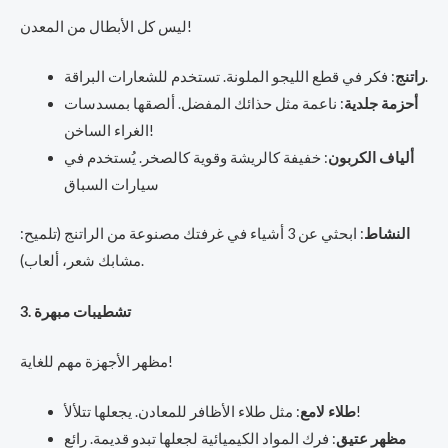
ليس كل الأبطال من المعدن!
: فكر في قطع الليجو الملونة. تستخدم للشعارات البراقة.
راتنج
أحزمة جلدية
: ناعمة مثل حذائك المفضل. ألصقها بمسدسات
الغراء الساخن!
ألياف الكربون
: خفيفة كالريشة وقوية كالصخر. يُستخدم في
سيارات السباق
النشاط
: ابحثي عن 3 أشياء في غرفتك مصنوعة من الراتنج (تلميح:
مشابك شعر، ألعاب).
3. تشطيبات مبهرة
مظهر الأجهزة مهم للغاية!
: مثل طلاء الأظافر للمعادن. يجعلها تتلألأ!
طلاء لامع
مظهر عتيق
: فرك المواد الكيميائية لجعلها تبدو قديمة. رائع