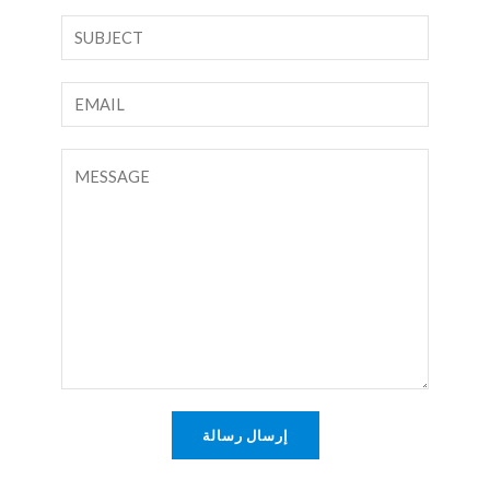
ا
ن
س
ص
م
س
ا
*
ط
ل
ر
ب
ت
و
ر
ع
ا
ي
ل
ح
د
ي
د
ا
ق
ل
أ
إ
و
ل
ر
ك
س
ت
ا
إرسال رسالة
ر
ل
و
ة