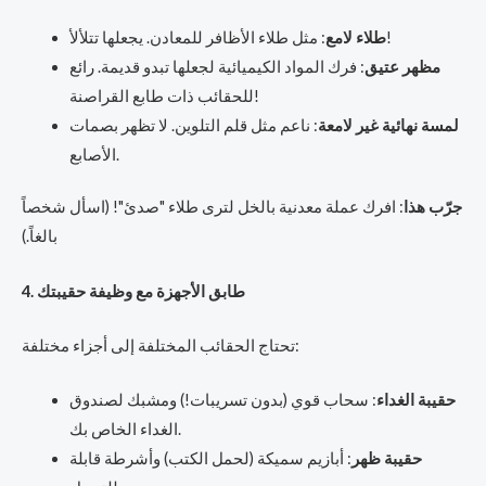
: مثل طلاء الأظافر للمعادن. يجعلها تتلألأ!
طلاء لامع
مظهر عتيق
: فرك المواد الكيميائية لجعلها تبدو قديمة. رائع
للحقائب ذات طابع القراصنة!
لمسة نهائية غير لامعة
: ناعم مثل قلم التلوين. لا تظهر بصمات
الأصابع.
جرّب هذا
: افرك عملة معدنية بالخل لترى طلاء "صدئ"! (اسأل شخصاً
بالغاً.)
4. طابق الأجهزة مع وظيفة حقيبتك
تحتاج الحقائب المختلفة إلى أجزاء مختلفة:
حقيبة الغداء
: سحاب قوي (بدون تسريبات!) ومشبك لصندوق
الغداء الخاص بك.
حقيبة ظهر
: أبازيم سميكة (لحمل الكتب) وأشرطة قابلة