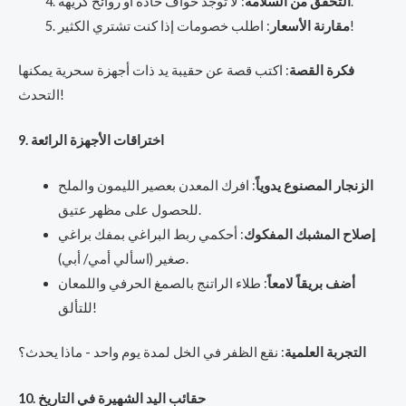
: لا توجد حواف حادة أو روائح كريهة.
التحقق من السلامة
: اطلب خصومات إذا كنت تشتري الكثير!
مقارنة الأسعار
فكرة القصة
: اكتب قصة عن حقيبة يد ذات أجهزة سحرية يمكنها
التحدث!
9. اختراقات الأجهزة الرائعة
الزنجار المصنوع يدوياً
: افرك المعدن بعصير الليمون والملح
للحصول على مظهر عتيق.
إصلاح المشبك المفكوك
: أحكمي ربط البراغي بمفك براغي
صغير (اسألي أمي/ أبي).
أضف بريقاً لامعاً
: طلاء الراتنج بالصمغ الحرفي واللمعان
للتألق!
التجربة العلمية
: نقع الظفر في الخل لمدة يوم واحد - ماذا يحدث؟
10. حقائب اليد الشهيرة في التاريخ