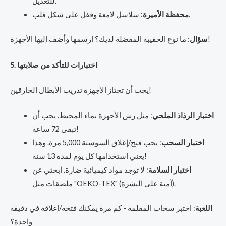
للتعديل.
: سلاسل لامعة وقفل على شكل قلب.
محفظة الأميرة
: ما نوع الحقيبة المفضلة لديك؟ ارسمها وأضف إليها الأجهزة!
سؤال
5. اختبارات للتأكد من صلابتها
يجب أن تجتاز الأجهزة تدريب الأبطال الخارقين!
اختبار الرذاذ الملحي
: مثل رش الأجهزة بماء المحيط. يجب أن
تبقى 72 ساعة!
اختبار السحب
: يجب فتح/إغلاق السوستة 5,000 مرة. وهذا
يعني استخدامها كل يوم لمدة 13 سنة!
اختبار السلامة
: لا توجد مواد كيميائية ضارة. ابحثي عن
ملصقات مثل "OEKO-TEX" (آمنة على البشرة).
اللعبة
: اختبر سحاب المقلمة - كم مرة يمكنك فتحه/إغلاقه في دقيقة
واحدة؟