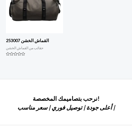
القماش الخشن 253007
حقائب من القماش الخشن
التصنيف
0
من
أصل
5
نرحب بتصاميمك المخصصة!
أعلى جودة | توصيل فوري | سعر مناسب |