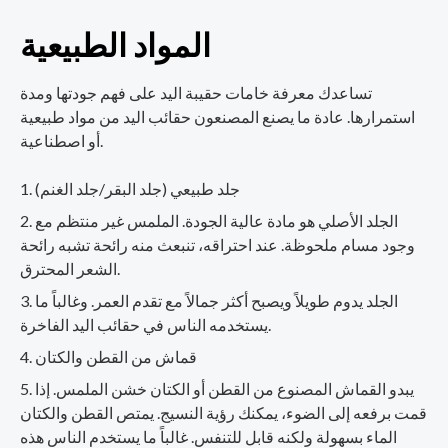
المواد الطبيعية
تساعدك معرفة خامات حقيبة اليد على فهم جودتها ومدة
استمرارها. عادة ما يصنع المصنعون حقائب اليد من مواد طبيعية
أو اصطناعية.
جلد طبيعي (جلد البقر/جلد الغنم)
الجلد الأصلي هو مادة عالية الجودة. الملمس غير منتظم مع
وجود مسام ملحوظة. عند احتراقه، تنبعث منه رائحة تشبه رائحة
الشعر المحترق.
الجلد يدوم طويلاً ويصبح أكثر جمالاً مع تقدم العمر. وغالباً ما
يستخدمه الناس في حقائب اليد الفاخرة.
قماش من القطن والكتان
يبدو القماش المصنوع من القطن أو الكتان خشن الملمس. إذا
قمت برفعه إلى الضوء، يمكنك رؤية النسيج. يمتص القطن والكتان
الماء بسهولة ولكنه قابل للتنفس. غالباً ما يستخدم الناس هذه