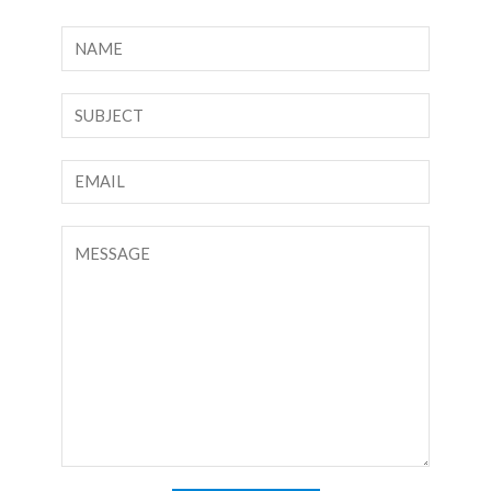
ا
ل
ا
ن
س
ص
م
س
ا
*
ط
ل
ر
ب
ت
و
ر
ع
ا
ي
ل
ح
د
ي
د
ا
ق
ل
أ
إ
و
ل
ر
ك
س