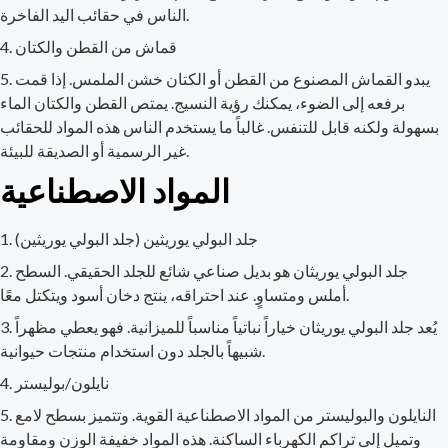
الناس في حقائب اليد الفاخرة.
قماش من القطن والكتان
يبدو القماش المصنوع من القطن أو الكتان خشن الملمس. إذا قمت
برفعه إلى الضوء، يمكنك رؤية النسيج. يمتص القطن والكتان الماء
بسهولة ولكنه قابل للتنفس. غالباً ما يستخدم الناس هذه المواد للحقائب
غير الرسمية أو الصديقة للبيئة.
المواد الاصطناعية
جلد البولي يوريثين (جلد البولي يوريثين)
جلد البولي يوريثان هو بديل صناعي شائع للجلد الحقيقي. السطح
أملس ومتساوٍ. عند احتراقه، ينتج دخان أسود ويتكتل معًا.
يُعد جلد البولي يوريثان خياراً نباتياً مناسباً للميزانية. فهو يعطي مظهراً
شبيهاً بالجلد دون استخدام منتجات حيوانية.
نايلون/بوليستر
النايلون والبوليستر من المواد الاصطناعية القوية. وتتميز بسطح لامع
وتميل إلى تراكم الكهرباء الساكنة. هذه المواد خفيفة الوزن ومقاومة