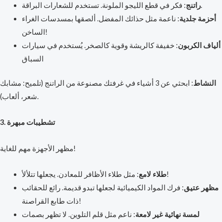
: فكر في قطع الليجو الملونة. تستخدم للشعارات البراقة.
راتنج
أحزمة جلدية
: ناعمة مثل حذائك المفضل. ألصقها بمسدسات الغراء
الساخن!
ألياف الكربون
: خفيفة كالريشة وقوية كالصخر. يُستخدم في سيارات
السباق
النشاط
: ابحثي عن 3 أشياء في غرفتك مصنوعة من الراتنج (تلميح: مشابك
شعر، ألعاب).
3. تشطيبات مبهرة
مظهر الأجهزة مهم للغاية!
: مثل طلاء الأظافر للمعادن. يجعلها تتلألأ!
طلاء لامع
مظهر عتيق
: فرك المواد الكيميائية لجعلها تبدو قديمة. رائع للحقائب
ذات طابع القراصنة!
لمسة نهائية غير لامعة
: ناعم مثل قلم التلوين. لا تظهر بصمات