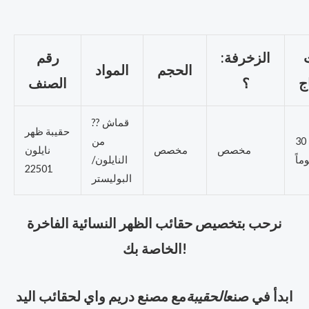
الزخرفة:
رقم
الحجم
المواد
؟
الصنف
?? قماش
حقيبة ظهر
حوالي 30
من
مخصص
مخصص
نايلون
وماً
النايلون/
22501
البوليستر
نرحب بتخصيص حقائب الظهر النسائية الفاخرة
الخاصة بك!
ابدأ في صنع
الحقيبة
مع مصنع دريم واي لحقائب اليد