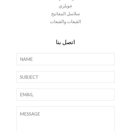
جويلري
سلاسل المفاتيح
القبعات والقبعات
اتصل بنا
ا
ل
ا
ن
س
ص
م
س
ا
*
ط
ل
ر
ب
ت
و
ر
ع
ا
ي
ل
ح