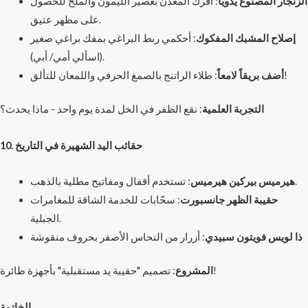
الزنجار المصنوع يدوياً
: افرك المعدن بعصير الليمون والملح للحصول
على مظهر عتيق.
إصلاح المشبك المفكوك
: أحكمي ربط البراغي بمفك براغي صغير
(اسألي أمي/ أبي).
: طلاء الراتنج بالصمغ الحرفي واللمعان للتألق!
أضف بريقاً لامعاً
التجربة العلمية
: نقع الظفر في الخل لمدة يوم واحد - ماذا يحدث؟
10. حقائب اليد الشهيرة في التاريخ
: تستخدم أقفال ومفاتيح مطلية بالذهب.
هيرميس بيركين هيرميس
حقيبة الظهر جانسبورت
: سحّابات للخدمة الشاقة للمغامرات
الجبلية.
ذا لويس فويتون سبيدي
: أزرار من النحاس الأصفر بحروف منقوشة
: تصميم "حقيبة يد مستقبلية" بأجهزة طائرة!
المشروع
الخاتمة