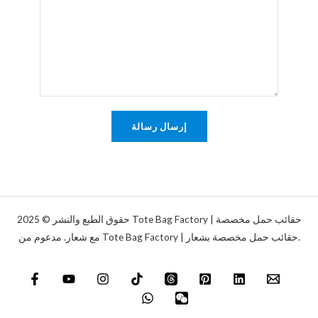
د
ي
د
ا
ق
ل
أ
إ
و
ل
ر
ك
س
ت
ا
إرسال رسالة
ر
ل
و
ة
ن
*
ي
*
حقوق الطبع والنشر © 2025 Tote Bag Factory | حقائب حمل مخصصة
مع شعار. مدعوم من Tote Bag Factory | حقائب حمل مخصصة بشعار.