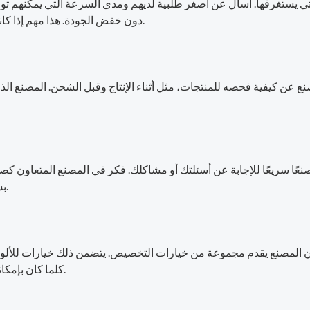
التي يستغرقها. اسأل عن أصغر طلبية لديهم ومدى السرعة التي يمكنهم توص
دون خفض الجودة. هذا مهم إذا كانت لديك مواعيد نهائية ضيقة للمناسبات أو العروض الترويجية.
صنع عن كيفية فحصه للمنتجات، مثل أثناء الإنتاج وقبل الشحن. المصنع ال
صنعًا سريعًا للإجابة عن أسئلتك أو مشاكلك. فكر في المصنع المتعاون ك
بشكل صحيح، يمكنك التركيز على بناء علامتك التجارية بسعادة.
 المصنع يقدم مجموعة من خيارات التخصيص. يتضمن ذلك خيارات للألوان 
كلما كان بإمكانك تخصيص المنتجات لتناسب أسلوب علامتك التجارية الفريد.