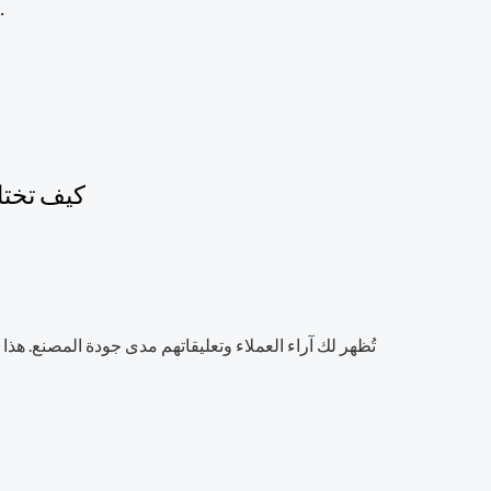
ج: نعم، يمكننا عمل تصميمات حقائب اليد وأكياس الرباط على أساس صورك وأعمالك الفنية وما إلى ذلك.
كيف تختا
تُظهر لك آراء العملاء وتعليقاتهم مدى جودة المصنع. هذا