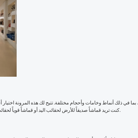
ما في ذلك أنماط وخامات وأحجام مختلفة. تتيح لك هذه المرونة اختيار أ
كنت تريد قماشاً صديقاً للأرض لحقائب اليد أو قماشاً قوياً لحقائب الظهر، فإن وجود أنواع عديدة للاختيار من بينها أمر أساسي.