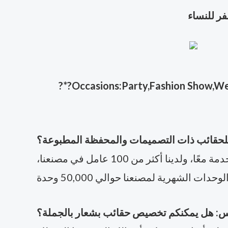
ر للنساء
?
*?Occasions:Party,Fashion Show,Wedd
للحقائب ذات التصميمات والمحفظة المطبوعة؟
ج: دريمواي هي شركة رائدة في تصنيع حقائب اليد مع قدرات متكاملة من البحث والإنتاج والمبيعات والخدمة معًا، ولدينا أكثر من 100 عامل في مصنعنا،
: هل يمكنكم تخصيص حقائب بشعار بالجملة؟