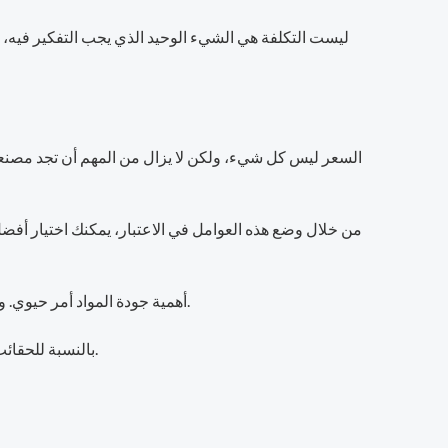
ليست التكلفة هي الشيء الوحيد الذي يجب التفكير فيه، و
السعر ليس كل شيء، ولكن لا يزال من المهم أن تجد مصنعاً
من خلال وضع هذه العوامل في الاعتبار، يمكنك اختيار أ
أهمية جودة المواد أمر حيوي. وينطبق هذا بشكل خاص على الحقائب القماشية المخصصة للحقائب القماشية. فهي تحتاج إلى قماش قوي يدوم مع الاستخدام المنتظم.
بالنسبة للحقائب القماشية المطبوعة حسب الطلب، يجب أن تكون الخامة قوية. كما يجب أن تُظهر التصاميم المطبوعة بوضوح ولا تبهت بمرور الوقت.