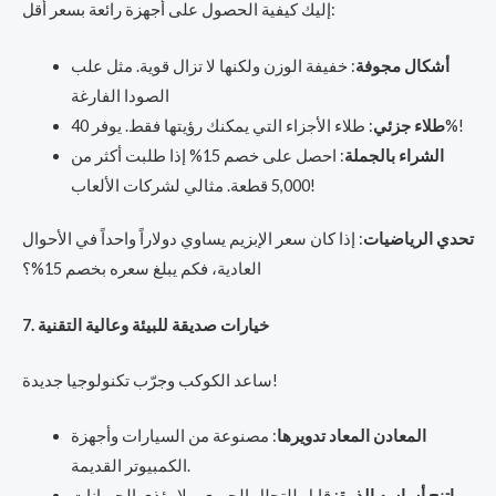
إليك كيفية الحصول على أجهزة رائعة بسعر أقل:
أشكال مجوفة
: خفيفة الوزن ولكنها لا تزال قوية. مثل علب
الصودا الفارغة
: طلاء الأجزاء التي يمكنك رؤيتها فقط. يوفر 40%!
طلاء جزئي
الشراء بالجملة
: احصل على خصم 15% إذا طلبت أكثر من
5,000 قطعة. مثالي لشركات الألعاب!
تحدي الرياضيات
: إذا كان سعر الإبزيم يساوي دولاراً واحداً في الأحوال
العادية، فكم يبلغ سعره بخصم 15%؟
7. خيارات صديقة للبيئة وعالية التقنية
ساعد الكوكب وجرّب تكنولوجيا جديدة!
المعادن المعاد تدويرها
: مصنوعة من السيارات وأجهزة
الكمبيوتر القديمة.
: قابل للتحلل الحيوي - لا يؤذي الحيوانات.
راتنج أساسه الذرة