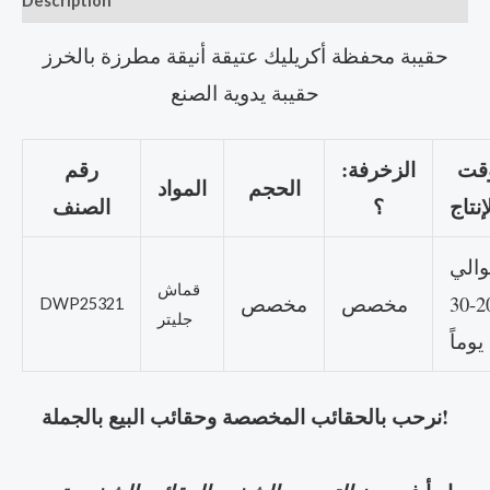
Description
حقيبة محفظة أكريليك عتيقة أنيقة مطرزة بالخرز
حقيبة يدوية الصنع
قت
الزخرفة:
رقم
الحجم
المواد
؟
الصنف
الي
قماش
20-30
مخصص
مخصص
DWP25321
جليتر
يوماً
نرحب بالحقائب المخصصة وحقائب البيع بالجملة!