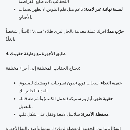
للحقائب ذات طابع القراصنة!
لمسة نهائية غير لامعة
: ناعم مثل قلم التلوين. لا تظهر بصمات
الأصابع.
جرّب هذا
: افرك عملة معدنية بالخل لترى طلاء "صدئ"! (اسأل شخصاً
بالغاً.)
4. طابق الأجهزة مع وظيفة حقيبتك
تحتاج الحقائب المختلفة إلى أجزاء مختلفة:
حقيبة الغداء
: سحاب قوي (بدون تسريبات!) ومشبك لصندوق
الغداء الخاص بك.
حقيبة ظهر
: أبازيم سميكة (لحمل الكتب) وأشرطة قابلة
للتعديل.
: سلاسل لامعة وقفل على شكل قلب.
محفظة الأميرة
: ما نوع الحقيبة المفضلة لديك؟ ارسمها وأضف إليها الأجهزة!
سؤال