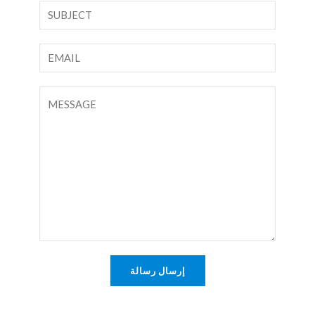
ا
ن
س
ص
م
س
ا
*
ط
ل
ر
ب
ت
و
ر
ع
ا
ي
ل
ح
د
ي
د
ا
ق
ل
أ
إ
و
ل
ر
ك
س
ت
ا
إرسال رسالة
ر
ل
و
ة