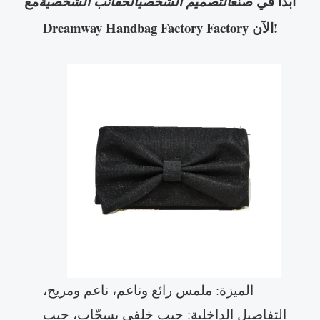
ابدأ في صنع
مع
التصميم الشخصيالحقائب الشخصية
Dreamway Handbag Factory Factory الآن!
الميزة: ملمس رائع وناعم، ناعم ومريح،
التفاصيل الداخلية: جيب خلفي بسحّاب، جيب