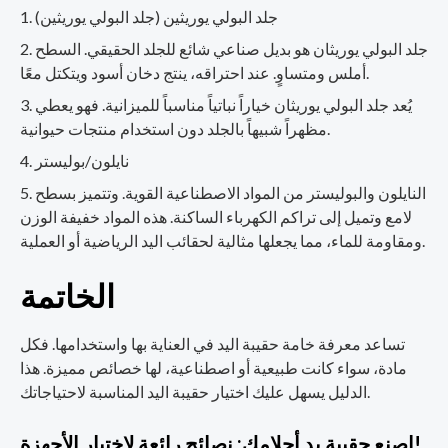
جلد البولي يوريثين (جلد البولي يوريثين)
جلد البولي يوريثان هو بديل صناعي شائع للجلد الحقيقي. السطح
أملس ومتساوٍ. عند احتراقه، ينتج دخان أسود ويتكتل معًا.
يُعد جلد البولي يوريثان خياراً نباتياً مناسباً للميزانية. فهو يعطي
مظهراً شبيهاً بالجلد دون استخدام منتجات حيوانية.
نايلون/بوليستر
النايلون والبوليستر من المواد الاصطناعية القوية. وتتميز بسطح
لامع وتميل إلى تراكم الكهرباء الساكنة. هذه المواد خفيفة الوزن
ومقاومة للماء، مما يجعلها مثالية لحقائب اليد الرياضية أو العملية.
الخاتمة
تساعد معرفة خامة حقيبة اليد في العناية بها واستخدامها. فكل
مادة، سواء كانت طبيعية أو اصطناعية، لها خصائص مميزة. هذا
الدليل يسهل عليك اختيار حقيبة اليد المناسبة لاحتياجاتك.
اصنع حقيبة يد أحلامك: نصائح رائعة لاختيار الأجهزة!