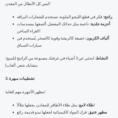
ليس كل الأبطال من المعدن!
: فكر في قطع الليجو الملونة. تستخدم للشعارات البراقة.
راتنج
أحزمة جلدية
: ناعمة مثل حذائك المفضل. ألصقها بمسدسات
الغراء الساخن!
ألياف الكربون
: خفيفة كالريشة وقوية كالصخر. يُستخدم في
سيارات السباق
النشاط
: ابحثي عن 3 أشياء في غرفتك مصنوعة من الراتنج (تلميح:
مشابك شعر، ألعاب).
3. تشطيبات مبهرة
مظهر الأجهزة مهم للغاية!
: مثل طلاء الأظافر للمعادن. يجعلها تتلألأ!
طلاء لامع
مظهر عتيق
: فرك المواد الكيميائية لجعلها تبدو قديمة. رائع