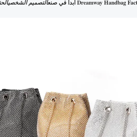
ابدأ في صنع
التصميم الشخصيالح