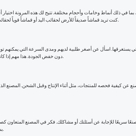
ما في ذلك أنماط وخامات وأحجام مختلفة. تتيح لك هذه المرونة اختيار أ
كنت تريد قماشاً صديقاً للأرض لحقائب اليد أو قماشاً قوياً لحقائب الظهر، فإن وجود أنواع عديدة للاختيار من بينها أمر أساسي.
التي يستغرقها. اسأل عن أصغر طلبية لديهم ومدى السرعة التي يمكنهم توص
دون خفض الجودة. هذا مهم إذا كانت لديك مواعيد نهائية ضيقة للمناسبات أو العروض الترويجية.
صنع عن كيفية فحصه للمنتجات، مثل أثناء الإنتاج وقبل الشحن. المصنع ال
صنعًا سريعًا للإجابة عن أسئلتك أو مشاكلك. فكر في المصنع المتعاون ك
بشكل صحيح، يمكنك التركيز على بناء علامتك التجارية بسعادة.