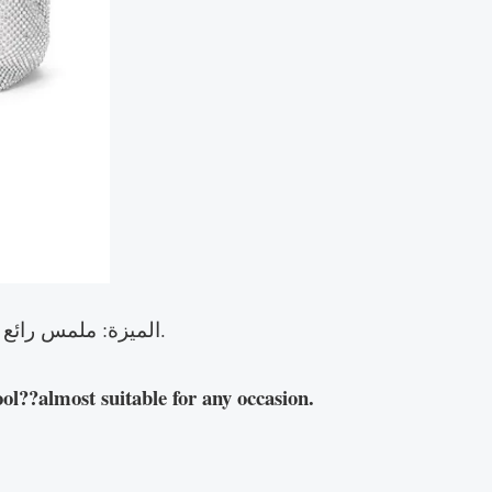
الميزة: ملمس رائع وناعم، ناعم ومريح، التفاصيل الداخلية: جيب خلفي بسحّاب، جيب خلفي بسحّاب، حجرة مركزية بسحّاب.
ol??almost suitable for any occasion.