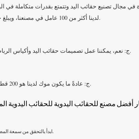
لدينا أكثر من 100 عامل في مصنعنا، ويبلغ حجم الإقبال الشهري لمصنعنا حوالي 50,000 وحدة.
ج: نعم، يمكننا عمل تصميمات حقائب اليد وأكياس الرباط على أساس صورك وأعمالك الفنية وما إلى ذلك.
ج: عادةً ما يكون موك لدينا هو 200 قطعة/التصميم، وأحيانًا نرحب أيضًا بالكميات الصغيرة.
ر أفضل مصنع للحقائب اليدوية للحقائب اليدوية 
ابدأ بالتحقق من سمعة المصنع. ابحث عن الشركات التي تجيد صناعة الحقائب المخصصة.