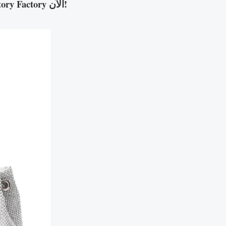
مع Dreamway Handbag Factory Factory الآن!