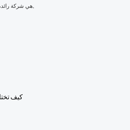
ج: Dreamway هي شركة رائدة في مجال تصنيع حقائب اليد وتتمتع بقدرات متكاملة في البحث والإنتاج والمبيعات والخدمة معًا,
كيف تختا