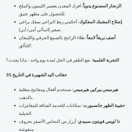
الزنجار المصنوع يدوياً
: افرك المعدن بعصير الليمون والملح
للحصول على مظهر عتيق.
إصلاح المشبك المفكوك
: أحكمي ربط البراغي بمفك براغي
صغير (اسألي أمي/ أبي).
أضف بريقاً لامعاً
: طلاء الراتنج بالصمغ الحرفي واللمعان
للتألق!
التجربة العلمية
: نقع الظفر في الخل لمدة يوم واحد - ماذا يحدث؟
10. حقائب اليد الشهيرة في التاريخ
هيرميس بيركين هيرميس
: تستخدم أقفال ومفاتيح مطلية
بالذهب.
حقيبة الظهر جانسبورت
: سحّابات للخدمة الشاقة للمغامرات
الجبلية.
ذا لويس فويتون سبيدي
: أزرار من النحاس الأصفر بحروف
منقوشة