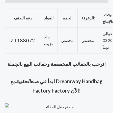
وقت
الزخرفة:
الحجم
المواد
رقم الصنف
الإنتاج:
حوالي
جلد
ZT188072
20-30
مخصص
مخصص
مزيف
يوماً
نرحب بالحقائب المخصصة وحقائب البيع بالجملة!
ابدأ في صنع
الحقيبة
مع Dreamway Handbag
Factory Factory الآن!