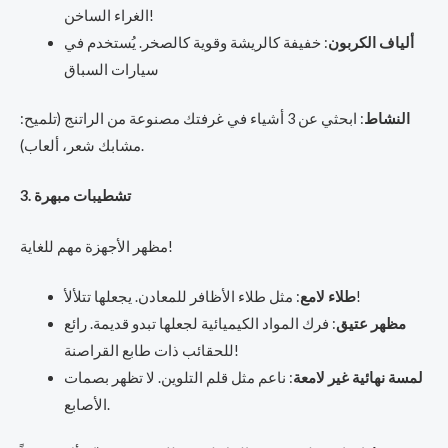
الغراء الساخن!
ألياف الكربون
: خفيفة كالريشة وقوية كالصخر. يُستخدم في
سيارات السباق
النشاط
: ابحثي عن 3 أشياء في غرفتك مصنوعة من الراتنج (تلميح:
مشابك شعر، ألعاب).
3. تشطيبات مبهرة
مظهر الأجهزة مهم للغاية!
: مثل طلاء الأظافر للمعادن. يجعلها تتلألأ!
طلاء لامع
مظهر عتيق
: فرك المواد الكيميائية لجعلها تبدو قديمة. رائع
للحقائب ذات طابع القراصنة!
لمسة نهائية غير لامعة
: ناعم مثل قلم التلوين. لا تظهر بصمات
الأصابع.