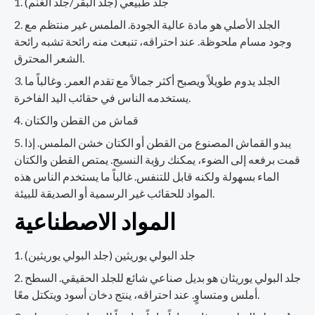
جلد طبيعي (جلد البقر/جلد الغنم)
الجلد الأصلي هو مادة عالية الجودة. الملمس غير منتظم مع
وجود مسام ملحوظة. عند احتراقه، تنبعث منه رائحة تشبه رائحة
الشعر المحترق.
الجلد يدوم طويلاً ويصبح أكثر جمالاً مع تقدم العمر. وغالباً ما
يستخدمه الناس في حقائب اليد الفاخرة.
قماش من القطن والكتان
يبدو القماش المصنوع من القطن أو الكتان خشن الملمس. إذا
قمت برفعه إلى الضوء، يمكنك رؤية النسيج. يمتص القطن والكتان
الماء بسهولة ولكنه قابل للتنفس. غالباً ما يستخدم الناس هذه
المواد للحقائب غير الرسمية أو الصديقة للبيئة.
المواد الاصطناعية
جلد البولي يوريثين (جلد البولي يوريثين)
جلد البولي يوريثان هو بديل صناعي شائع للجلد الحقيقي. السطح
أملس ومتساوٍ. عند احتراقه، ينتج دخان أسود ويتكتل معًا.