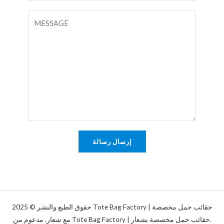
ر
ب
ت
و
ر
ع
ا
ي
ل
ح
د
ي
د
ا
ق
ل
أ
إ
و
ل
ر
ك
س
ت
ا
إرسال رسالة
ر
ل
و
ة
ن
*
ي
*
حقوق الطبع والنشر © 2025 Tote Bag Factory | حقائب حمل مخصصة
مع شعار. مدعوم من Tote Bag Factory | حقائب حمل مخصصة بشعار.