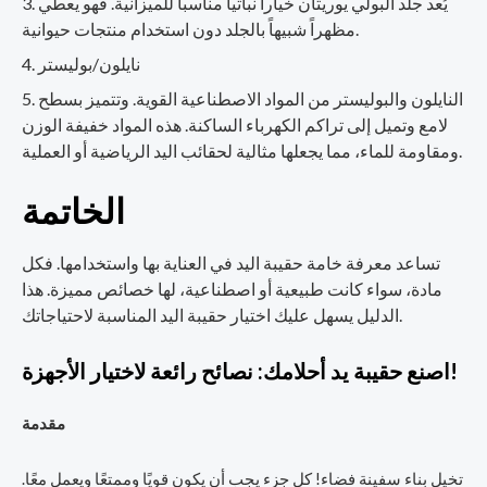
يُعد جلد البولي يوريثان خياراً نباتياً مناسباً للميزانية. فهو يعطي
مظهراً شبيهاً بالجلد دون استخدام منتجات حيوانية.
نايلون/بوليستر
النايلون والبوليستر من المواد الاصطناعية القوية. وتتميز بسطح
لامع وتميل إلى تراكم الكهرباء الساكنة. هذه المواد خفيفة الوزن
ومقاومة للماء، مما يجعلها مثالية لحقائب اليد الرياضية أو العملية.
الخاتمة
تساعد معرفة خامة حقيبة اليد في العناية بها واستخدامها. فكل
مادة، سواء كانت طبيعية أو اصطناعية، لها خصائص مميزة. هذا
الدليل يسهل عليك اختيار حقيبة اليد المناسبة لاحتياجاتك.
اصنع حقيبة يد أحلامك: نصائح رائعة لاختيار الأجهزة!
مقدمة
تخيل بناء سفينة فضاء! كل جزء يجب أن يكون قويًا وممتعًا ويعمل معًا.