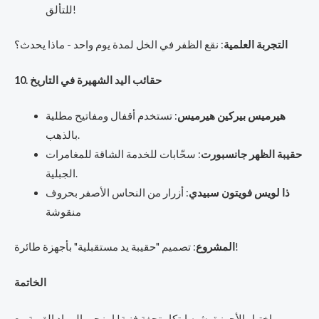
للتألق!
التجربة العلمية
: نقع الظفر في الخل لمدة يوم واحد - ماذا يحدث؟
10. حقائب اليد الشهيرة في التاريخ
هيرميس بيركين هيرميس
: تستخدم أقفال ومفاتيح مطلية
بالذهب.
حقيبة الظهر جانسبورت
: سحّابات للخدمة الشاقة للمغامرات
الجبلية.
ذا لويس فويتون سبيدي
: أزرار من النحاس الأصفر بحروف
منقوشة
: تصميم "حقيبة يد مستقبلية" بأجهزة طائرة!
المشروع
الخاتمة
اختيار الأجهزة يشبه ابتكار تحفة فنية! امزجي المواد القوية مع