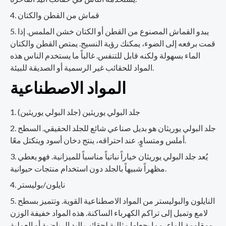
قماش من القطن والكتان
يبدو القماش المصنوع من القطن أو الكتان خشن الملمس. إذا
قمت برفعه إلى الضوء، يمكنك رؤية النسيج. يمتص القطن والكتان
الماء بسهولة ولكنه قابل للتنفس. غالباً ما يستخدم الناس هذه
المواد للحقائب غير الرسمية أو الصديقة للبيئة.
المواد الاصطناعية
جلد البولي يوريثين (جلد البولي يوريثين)
جلد البولي يوريثان هو بديل صناعي شائع للجلد الحقيقي. السطح
أملس ومتساوٍ. عند احتراقه، ينتج دخان أسود ويتكتل معًا.
يُعد جلد البولي يوريثان خياراً نباتياً مناسباً للميزانية. فهو يعطي
مظهراً شبيهاً بالجلد دون استخدام منتجات حيوانية.
نايلون/بوليستر
النايلون والبوليستر من المواد الاصطناعية القوية. وتتميز بسطح
لامع وتميل إلى تراكم الكهرباء الساكنة. هذه المواد خفيفة الوزن
ومقاومة للماء، مما يجعلها مثالية لحقائب اليد الرياضية أو العملية.