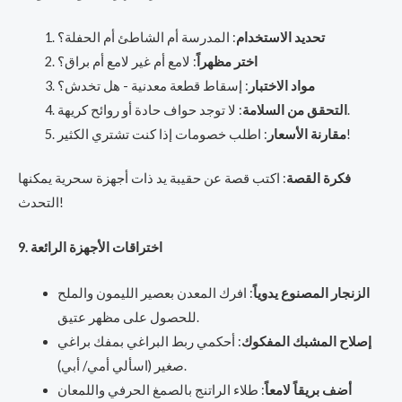
تحديد الاستخدام
: المدرسة أم الشاطئ أم الحفلة؟
اختر مظهراً
: لامع أم غير لامع أم براق؟
مواد الاختبار
: إسقاط قطعة معدنية - هل تخدش؟
: لا توجد حواف حادة أو روائح كريهة.
التحقق من السلامة
: اطلب خصومات إذا كنت تشتري الكثير!
مقارنة الأسعار
فكرة القصة
: اكتب قصة عن حقيبة يد ذات أجهزة سحرية يمكنها
التحدث!
9. اختراقات الأجهزة الرائعة
الزنجار المصنوع يدوياً
: افرك المعدن بعصير الليمون والملح
للحصول على مظهر عتيق.
إصلاح المشبك المفكوك
: أحكمي ربط البراغي بمفك براغي
صغير (اسألي أمي/ أبي).
أضف بريقاً لامعاً
: طلاء الراتنج بالصمغ الحرفي واللمعان