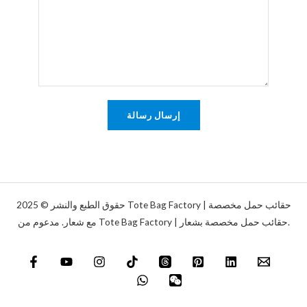
د
ا
ق
ل
أ
إ
و
ل
ر
ك
س
ت
ا
إرسال رسالة
ر
ل
و
ة
ن
*
ي
*
حقوق الطبع والنشر © 2025 Tote Bag Factory | حقائب حمل مخصصة
مع شعار. مدعوم من Tote Bag Factory | حقائب حمل مخصصة بشعار.