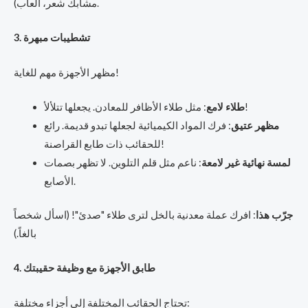
مشابك شعر، ألعاب).
3. تشطيبات مبهرة
مظهر الأجهزة مهم للغاية!
: مثل طلاء الأظافر للمعادن. يجعلها تتلألأ!
طلاء لامع
مظهر عتيق
: فرك المواد الكيميائية لجعلها تبدو قديمة. رائع
للحقائب ذات طابع القراصنة!
لمسة نهائية غير لامعة
: ناعم مثل قلم التلوين. لا تظهر بصمات
الأصابع.
جرّب هذا
: افرك عملة معدنية بالخل لترى طلاء "صدئ"! (اسأل شخصاً
بالغاً.)
4. طابق الأجهزة مع وظيفة حقيبتك
تحتاج الحقائب المختلفة إلى أجزاء مختلفة: