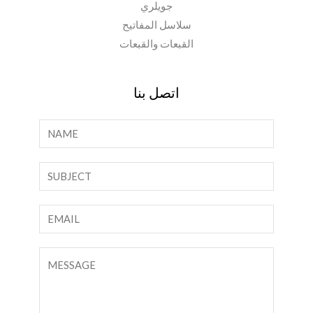
جويلري
سلاسل المفاتيح
القبعات والقبعات
اتصل بنا
ا
ل
ا
ن
س
ص
م
س
ا
*
ط
ل
ر
ب
ت
و
ر
ع
ا
ي
ل
ح
د
ي