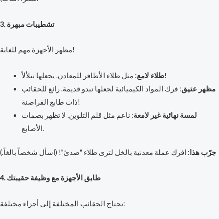
3. تشطيبات مبهرة
مظهر الأجهزة مهم للغاية!
: مثل طلاء الأظافر للمعادن. يجعلها تتلألأ!
طلاء لامع
مظهر عتيق
: فرك المواد الكيميائية لجعلها تبدو قديمة. رائع للحقائب
ذات طابع القراصنة!
لمسة نهائية غير لامعة
: ناعم مثل قلم التلوين. لا تظهر بصمات
الأصابع.
جرّب هذا
: افرك عملة معدنية بالخل لترى طلاء "صدئ"! (اسأل شخصاً بالغاً.)
4. طابق الأجهزة مع وظيفة حقيبتك
تحتاج الحقائب المختلفة إلى أجزاء مختلفة: