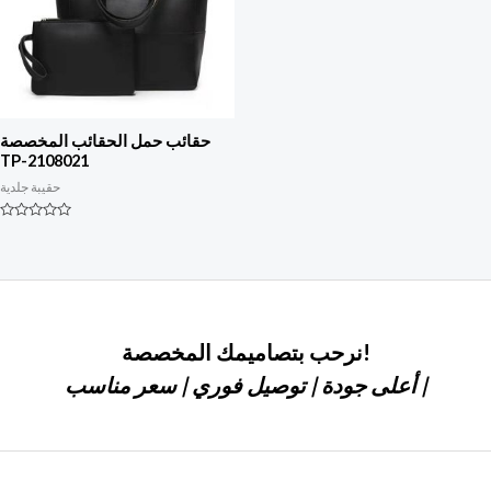
حقائب حمل الحقائب المخصصة
TP-2108021
حقيبة جلدية
التصنيف
0
من
أصل
5
نرحب بتصاميمك المخصصة!
أعلى جودة | توصيل فوري | سعر مناسب |