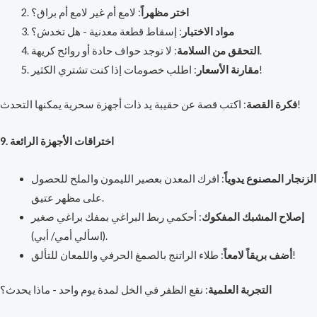
اختر مظهراً
: لامع أم غير لامع أم براق؟
مواد الاختبار
: إسقاط قطعة معدنية - هل تخدش؟
: لا توجد حواف حادة أو روائح كريهة.
التحقق من السلامة
: اطلب خصومات إذا كنت تشتري الكثير!
مقارنة الأسعار
: اكتب قصة عن حقيبة يد ذات أجهزة سحرية يمكنها التحدث!
فكرة القصة
9. اختراقات الأجهزة الرائعة
الزنجار المصنوع يدوياً
: افرك المعدن بعصير الليمون والملح للحصول
على مظهر عتيق.
إصلاح المشبك المفكوك
: أحكمي ربط البراغي بمفك براغي صغير
(اسألي أمي/ أبي).
: طلاء الراتنج بالصمغ الحرفي واللمعان للتألق!
أضف بريقاً لامعاً
التجربة العلمية
: نقع الظفر في الخل لمدة يوم واحد - ماذا يحدث؟