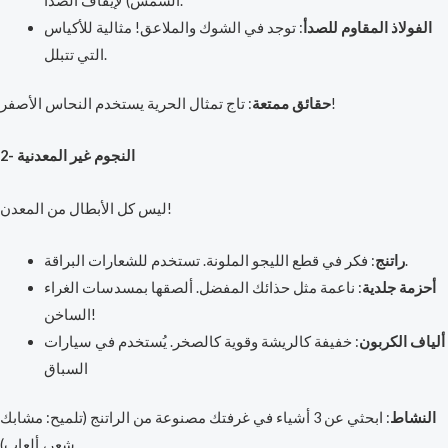
الشمس) لإيقاف الصدأ.
الفولاذ المقاوم للصدأ
: توجد في الشوك والملاعق! مثالية للأكياس
التي تتبلل.
: تاج تمثال الحرية يستخدم النحاس الأصفر!
حقائق ممتعة
2- النجوم غير المعدنية
ليس كل الأبطال من المعدن!
: فكر في قطع الليجو الملونة. تستخدم للشعارات البراقة.
راتنج
أحزمة جلدية
: ناعمة مثل حذائك المفضل. ألصقها بمسدسات الغراء
الساخن!
ألياف الكربون
: خفيفة كالريشة وقوية كالصخر. يُستخدم في سيارات
السباق
النشاط
: ابحثي عن 3 أشياء في غرفتك مصنوعة من الراتنج (تلميح: مشابك
شعر، ألعاب).