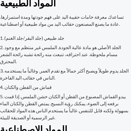
المواد الطبيعية
تساعدك معرفة خامات حقيبة اليد على فهم جودتها ومدة استمرارها.
عادة ما يصنع المصنعون حقائب اليد من مواد طبيعية أو اصطناعية.
جلد طبيعي (جلد البقر/جلد الغنم)
الجلد الأصلي هو مادة عالية الجودة. الملمس غير منتظم مع وجود
مسام ملحوظة. عند احتراقه، تنبعث منه رائحة تشبه رائحة الشعر
المحترق.
الجلد يدوم طويلاً ويصبح أكثر جمالاً مع تقدم العمر. وغالباً ما يستخدمه
الناس في حقائب اليد الفاخرة.
قماش من القطن والكتان
يبدو القماش المصنوع من القطن أو الكتان خشن الملمس. إذا قمت
برفعه إلى الضوء، يمكنك رؤية النسيج. يمتص القطن والكتان الماء
بسهولة ولكنه قابل للتنفس. غالباً ما يستخدم الناس هذه المواد للحقائب
غير الرسمية أو الصديقة للبيئة.
المواد الاصطناعية