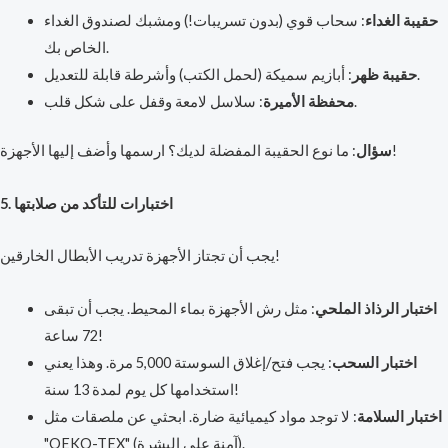
حقيبة الغداء
: سحاب قوي (بدون تسريبات!) ومشبك لصندوق الغداء
الخاص بك.
: أبازيم سميكة (لحمل الكتب) وأشرطة قابلة للتعديل.
حقيبة ظهر
: سلاسل لامعة وقفل على شكل قلب.
محفظة الأميرة
: ما نوع الحقيبة المفضلة لديك؟ ارسمها وأضف إليها الأجهزة!
سؤال
5. اختبارات للتأكد من صلابتها
يجب أن تجتاز الأجهزة تدريب الأبطال الخارقين!
اختبار الرذاذ الملحي
: مثل رش الأجهزة بماء المحيط. يجب أن تبقى
72 ساعة!
اختبار السحب
: يجب فتح/إغلاق السوستة 5,000 مرة. وهذا يعني
استخدامها كل يوم لمدة 13 سنة!
اختبار السلامة
: لا توجد مواد كيميائية ضارة. ابحثي عن ملصقات مثل
"OEKO-TEX" (آمنة على البشرة).