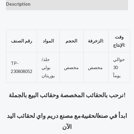
Description
وقت
الزخرفة:
الحجم
المواد
رقم الصنف
الإنتاج:
حوالي
جلد/
TP-
30
مخصص
مخصص
بولي
230808052
يوماً
يوريثان
نرحب بالحقائب المخصصة وحقائب البيع بالجملة!
ابدأ في صنع
الحقيبة
مع مصنع دريم واي لحقائب اليد
الآن