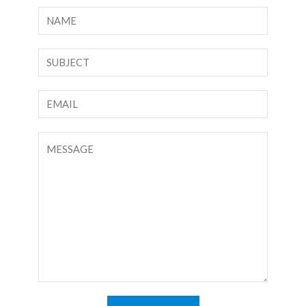
ا
ل
ا
ن
س
ص
م
س
ا
*
ط
ل
ر
ب
ت
و
ر
ع
ا
ي
ل
ح
د
ي
د
ا
ق
ل
أ
إ
و
ل
ر
ك
س
ت