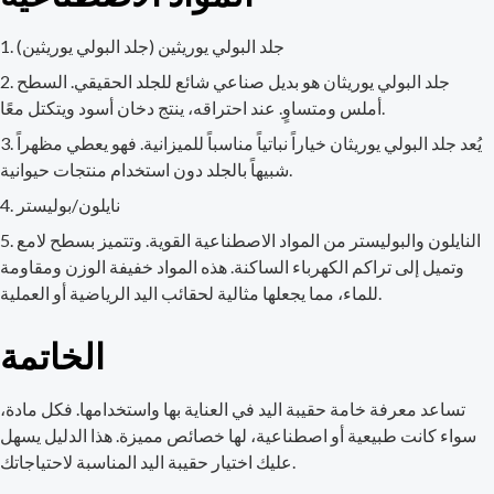
جلد البولي يوريثين (جلد البولي يوريثين)
جلد البولي يوريثان هو بديل صناعي شائع للجلد الحقيقي. السطح
أملس ومتساوٍ. عند احتراقه، ينتج دخان أسود ويتكتل معًا.
يُعد جلد البولي يوريثان خياراً نباتياً مناسباً للميزانية. فهو يعطي مظهراً
شبيهاً بالجلد دون استخدام منتجات حيوانية.
نايلون/بوليستر
النايلون والبوليستر من المواد الاصطناعية القوية. وتتميز بسطح لامع
وتميل إلى تراكم الكهرباء الساكنة. هذه المواد خفيفة الوزن ومقاومة
للماء، مما يجعلها مثالية لحقائب اليد الرياضية أو العملية.
الخاتمة
تساعد معرفة خامة حقيبة اليد في العناية بها واستخدامها. فكل مادة،
سواء كانت طبيعية أو اصطناعية، لها خصائص مميزة. هذا الدليل يسهل
عليك اختيار حقيبة اليد المناسبة لاحتياجاتك.