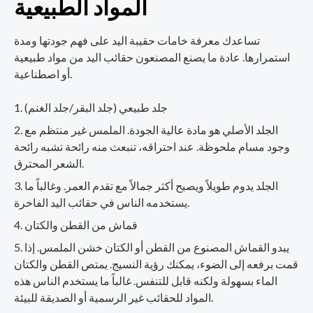
المواد الطبيعية
تساعدك معرفة خامات حقيبة اليد على فهم جودتها ومدة
استمرارها. عادة ما يصنع المصنعون حقائب اليد من مواد طبيعية
أو اصطناعية.
جلد طبيعي (جلد البقر/جلد الغنم)
الجلد الأصلي هو مادة عالية الجودة. الملمس غير منتظم مع
وجود مسام ملحوظة. عند احتراقه، تنبعث منه رائحة تشبه رائحة
الشعر المحترق.
الجلد يدوم طويلاً ويصبح أكثر جمالاً مع تقدم العمر. وغالباً ما
يستخدمه الناس في حقائب اليد الفاخرة.
قماش من القطن والكتان
يبدو القماش المصنوع من القطن أو الكتان خشن الملمس. إذا
قمت برفعه إلى الضوء، يمكنك رؤية النسيج. يمتص القطن والكتان
الماء بسهولة ولكنه قابل للتنفس. غالباً ما يستخدم الناس هذه
المواد للحقائب غير الرسمية أو الصديقة للبيئة.