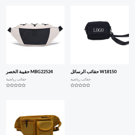
حقائب الرسائل W18150
حقيبة الخصر MBG22524
حقائب رياضية
حقائب رياضية
التصنيف
التصنيف
0
0
من
من
أصل
أصل
5
5