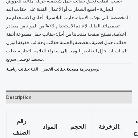
حسب الطلب تخلق حقائب حمل شخصية جريئة. مثالية للعروض
التجارية - اطبع الشعارات أو الأعمال الفنية على حقائب اليد
المخصصة التي تجذب الانتباه. حارب البلاستيك أحادي الاستخدام مع
تصميماتنا القابلة لإعادة الاستخدام. 78% من المواد من مصادر
أخلاقية. تصفح صفحة منتجاتنا من أجل: حقائب حمل مطبوعة أنيقة
حقائب حمل قطنية مخصصة بالجملة حقائب وحقائب خفيفة الوزن
للمناسبات حوّل العناصر اليومية إلى سفراء للعلامة التجارية. طلب
بسيط. توصيل سريع.
الوسوم
حزمة مضحكة
,
حقائب الخصر
الفئة:
حقائب رياضية
Description
رقم
الزخرفة:
الحجم
المواد
الصنف