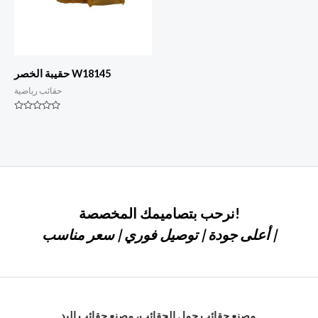
حقيبة الخصر W18145
حقائب رياضية
التصنيف
0
من
أصل
5
نرحب بتصاميمك المخصصة!
أعلى جودة | توصيل فوري | سعر مناسب |
مصنع حقائب حمل الحقائب، مصنع حقائب اليد,