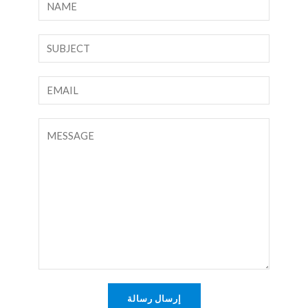
ا
ل
ا
ن
س
ص
م
س
ا
*
ط
ل
ر
ب
ت
و
ر
ع
ا
ي
ل
ح
د
ي
د
ا
ق
ل
أ
إ
و
ل
ر
ك
س
ت
ا
إرسال رسالة
ر