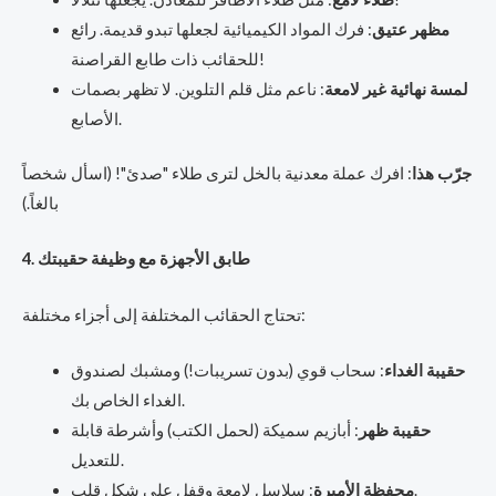
مظهر عتيق
: فرك المواد الكيميائية لجعلها تبدو قديمة. رائع
للحقائب ذات طابع القراصنة!
لمسة نهائية غير لامعة
: ناعم مثل قلم التلوين. لا تظهر بصمات
الأصابع.
جرّب هذا
: افرك عملة معدنية بالخل لترى طلاء "صدئ"! (اسأل شخصاً
بالغاً.)
4. طابق الأجهزة مع وظيفة حقيبتك
تحتاج الحقائب المختلفة إلى أجزاء مختلفة:
حقيبة الغداء
: سحاب قوي (بدون تسريبات!) ومشبك لصندوق
الغداء الخاص بك.
حقيبة ظهر
: أبازيم سميكة (لحمل الكتب) وأشرطة قابلة
للتعديل.
: سلاسل لامعة وقفل على شكل قلب.
محفظة الأميرة