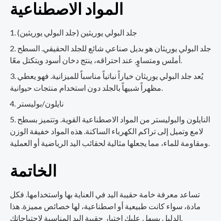
المواد الاصطناعية
جلد البولي يوريثين (جلد البولي يوريثين)
جلد البولي يوريثان هو بديل صناعي شائع للجلد الحقيقي. السطح
أملس ومتساوٍ. عند احتراقه، ينتج دخان أسود ويتكتل معًا.
يُعد جلد البولي يوريثان خياراً نباتياً مناسباً للميزانية. فهو يعطي
مظهراً شبيهاً بالجلد دون استخدام منتجات حيوانية.
نايلون/بوليستر
النايلون والبوليستر من المواد الاصطناعية القوية. وتتميز بسطح
لامع وتميل إلى تراكم الكهرباء الساكنة. هذه المواد خفيفة الوزن
ومقاومة للماء، مما يجعلها مثالية لحقائب اليد الرياضية أو العملية.
الخاتمة
تساعد معرفة خامة حقيبة اليد في العناية بها واستخدامها. فكل
مادة، سواء كانت طبيعية أو اصطناعية، لها خصائص مميزة. هذا
الدليل يسهل عليك اختيار حقيبة اليد المناسبة لاحتياجاتك.