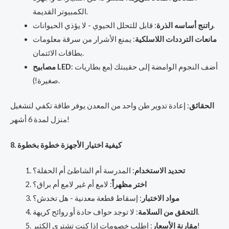
الكمبيوتر القديمة.
: قابل للتحلل الحيوي - لا يؤذي الحيوانات.
راتنج أساسه الذرة
مانعات الترددات اللاسلكية
: يمنع الأشرار من سرقة معلومات
بطاقات الائتمان.
: أضف النجوم الوامضة إلى حقيبتك (مع بطاريات
مصابيح LED
صغيرة!).
الحقائق
: إعادة تدوير طن واحد من المعدن يوفر طاقة تكفي لتشغيل
منزل لمدة 6 أشهر!
8. كيفية اختيار الأجهزة خطوة بخطوة
تحديد الاستخدام
: المدرسة أم الشاطئ أم الحفلة؟
اختر مظهراً
: لامع أم غير لامع أم براق؟
مواد الاختبار
: إسقاط قطعة معدنية - هل تخدش؟
: لا توجد حواف حادة أو روائح كريهة.
التحقق من السلامة
: اطلب خصومات إذا كنت تشتري الكثير!
مقارنة الأسعار