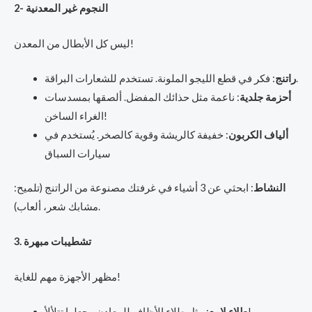
2- النجوم غير المعدنية
ليس كل الأبطال من المعدن!
: فكر في قطع الليجو الملونة. تستخدم للشعارات البراقة.
راتنج
أحزمة جلدية
: ناعمة مثل حذائك المفضل. ألصقها بمسدسات
الغراء الساخن!
ألياف الكربون
: خفيفة كالريشة وقوية كالصخر. يُستخدم في
سيارات السباق
النشاط
: ابحثي عن 3 أشياء في غرفتك مصنوعة من الراتنج (تلميح:
مشابك شعر، ألعاب).
3. تشطيبات مبهرة
مظهر الأجهزة مهم للغاية!
: مثل طلاء الأظافر للمعادن. يجعلها تتلألأ!
طلاء لامع